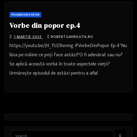
#VORBE DIN POPOR
Vorbe din popor ep.4
1 MARTIE 2023
ROBERTGAVRILUTA.RO
https://youtu.be/JH_fUZRsmng #VorbeDinPopor Ep.4"Nu
lăsa pe mâine ce poți face astăzi!"O fi adevărat sau nu?
Se aplică această vorbă în toate aspectele vieții?
Urmărește episodul de astăzi pentru a afla!