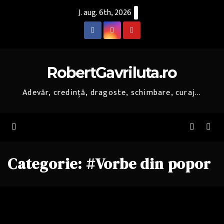
Skip
J. aug. 6th, 2026
to
content
RobertGavriluta.ro
Adevăr, credință, dragoste, schimbare, curaj...
Categorie:
#Vorbe din popor