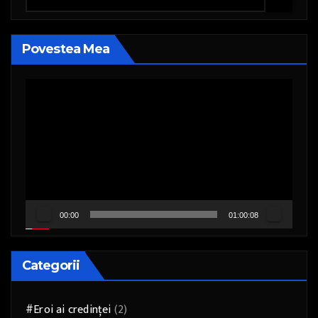
Povestea Mea
Player
video
00:00
01:00:08
Categorii
#Eroi ai credinței
(2)