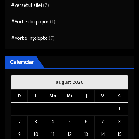
#versetul zilei
(7)
#Vorbe din popor
(1)
#Vorbe Înțelepte
(7)
Calendar
august 2026
D
L
Ma
Mi
J
V
S
1
2
3
4
5
6
7
8
9
10
11
12
13
14
15