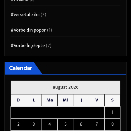
#versetul zilei
(7)
#Vorbe din popor
(1)
#Vorbe Înțelepte
(7)
Calendar
august 2026
D
L
Ma
Mi
J
V
S
1
2
3
4
5
6
7
8