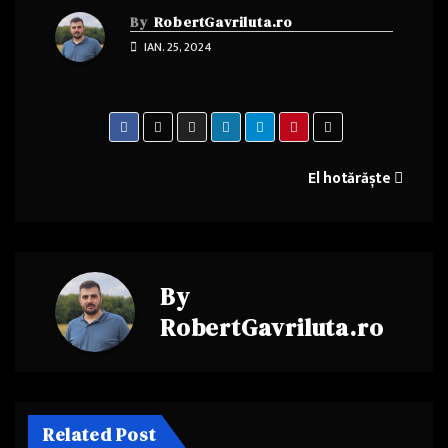
By
RobertGavriluta.ro
IAN. 25, 2024
Navigare
El hotărăște
în
articole
By
RobertGavriluta.ro
Related Post