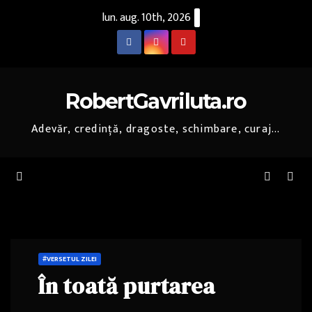
Skip
lun. aug. 10th, 2026
to
content
RobertGavriluta.ro
Adevăr, credință, dragoste, schimbare, curaj...
#VERSETUL ZILEI
În toată purtarea