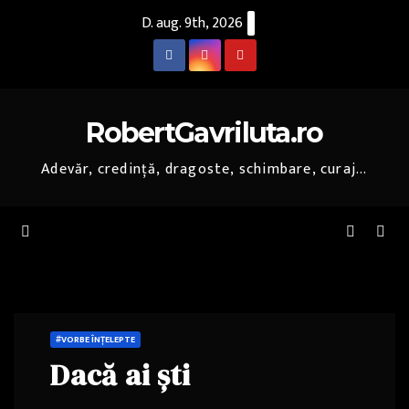
Skip
D. aug. 9th, 2026
to
content
RobertGavriluta.ro
Adevăr, credință, dragoste, schimbare, curaj...
#VORBE ÎNȚELEPTE
Dacă ai ști