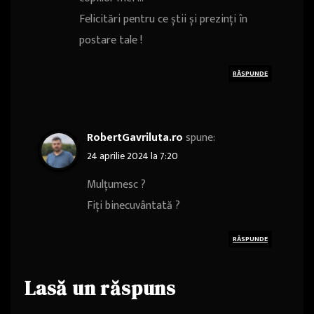
Felicitări pentru ce știi și prezinți în
postare tale !
RĂSPUNDE
RobertGavriluta.ro
spune:
24 aprilie 2024 la 7:20
Mulțumesc ?
Fiți binecuvântată ?
RĂSPUNDE
Lasă un răspuns