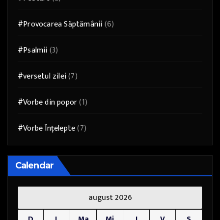
#Provocarea Săptămânii
(6)
#Psalmii
(3)
#versetul zilei
(7)
#Vorbe din popor
(1)
#Vorbe Înțelepte
(7)
Calendar
august 2026
D
L
Ma
Mi
J
V
S