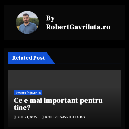
articole
By
RobertGavriluta.ro
Related Post
#VORBE ÎNȚELEPTE
Ce e mai important pentru
tine?
FEB. 21, 2025
ROBERTGAVRILUTA.RO