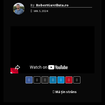
By
RobertGavriluta.ro
IAN. 5, 2024
Navigare
Mă țin strâns
în