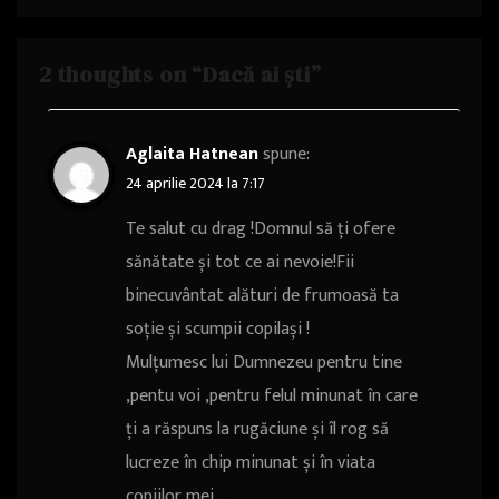
2 thoughts on “Dacă ai ști”
Aglaita Hatnean
spune:
24 aprilie 2024 la 7:17
Te salut cu drag !Domnul să ți ofere
sănătate și tot ce ai nevoie!Fii
binecuvântat alături de frumoasă ta
soție și scumpii copilași !
Mulțumesc lui Dumnezeu pentru tine
,pentu voi ,pentru felul minunat în care
ți a răspuns la rugăciune și îl rog să
lucreze în chip minunat și în viata
copiilor mei …