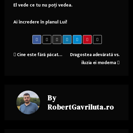
El vede ce tu nu poți vedea.
Ai încredere în planul Lui!
Navigare
Cine este fără păcat…
Dragostea adevărată vs.
iluzia ei moderna
în
articole
By
RobertGavriluta.ro