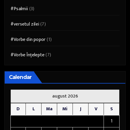
#Psalmii
(3)
#versetul zilei
(7)
#Vorbe din popor
(1)
#Vorbe Înțelepte
(7)
Calendar
august 2026
D
L
Ma
Mi
J
V
S
1