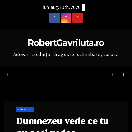
Skip
lun. aug. 10th, 2026
to
content
RobertGavriluta.ro
Adevăr, credință, dragoste, schimbare, curaj...
#GÂNDURI
Dumnezeu vede ce tu