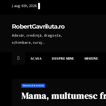
Skip
J. aug. 6th, 2026
to
content
RobertGavriluta.ro
Adevăr, credință, dragoste,
schimbare, curaj...
ACASA
DESPRE MINE
MISIUNE
#MUZICĂ & POEZIE
Mama, multumesc f