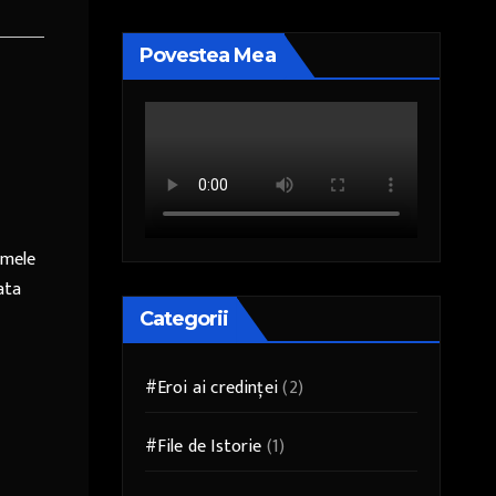
Povestea Mea
imele
ata
Categorii
#Eroi ai credinței
(2)
#File de Istorie
(1)