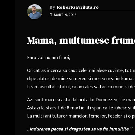
By
RobertGavriluta.ro
MART. 9, 2018
Mama, multumesc frum
Fara voi, nu am fi noi,
Oricat as incerca sa caut cele mai alese cuvinte, to
clipe alaturi de mine si mereu si mereu m-a indrumat 
ti-am ascultat sfatul, ca am ales sa fac ca mine, si d
Azi sunt mare si asta datorita lui Dumnezeu, tie mam
Astazi la sfarsit de 8 martie, iti spun ca te iubesc si 
La multi ani tuturor mamelor, femeilor, fetelor si o
„Indurarea pacea si dragostea sa va fie inmultite.”