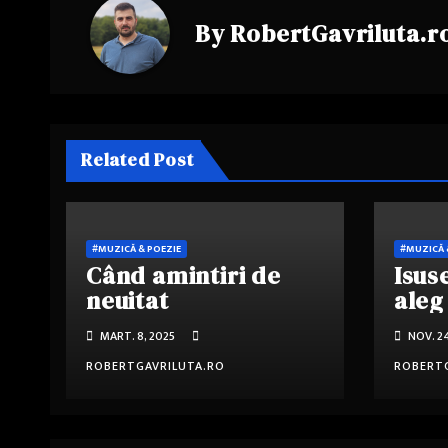
By
RobertGavriluta.r
Related Post
#MUZICĂ & POEZIE
#MUZICĂ 
Când amintiri de
Isuse
neuitat
aleg
MART. 8, 2025
NOV. 2
ROBERTGAVRILUTA.RO
ROBERTG