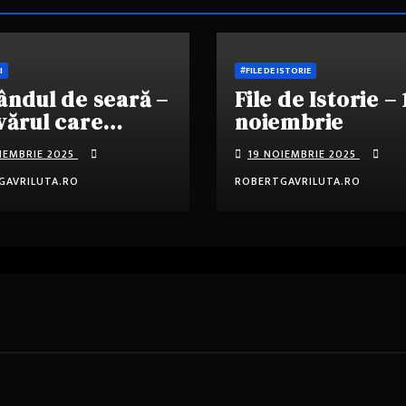
I
#FILE DE ISTORIE
ândul de seară –
File de Istorie – 
ărul care
noiembrie
ejează
IEMBRIE 2025
19 NOIEMBRIE 2025
GAVRILUTA.RO
ROBERTGAVRILUTA.RO