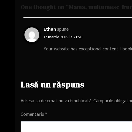
One thought on “Mama, multumesc fru
Ethan
spune:
17 martie 2019 la 21:50
Your website has exceptional content. I boo
Lasă un răspuns
Adresa ta de email nu va fi publicată.
Câmpurile obligato
Comentariu
*