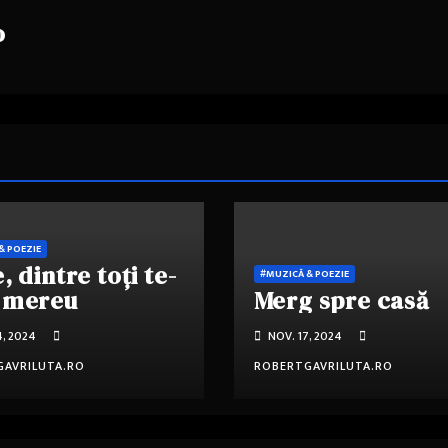
o
& POEZIE
, dintre toți te-
#MUZICĂ & POEZIE
 mereu
Merg spre casă
4, 2024
NOV. 17, 2024
AVRILUTA.RO
ROBERTGAVRILUTA.RO