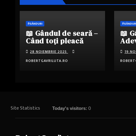
#GÂNDURI
#GÂNDUR
📖 Gândul de seară –
📖 G
Când toți pleacă
Adev
prot
28 NOIEMBRIE 2025
19 NO
ROBERTGAVRILUTA.RO
ROBERT
Site Statistics
Today's visitors:
0