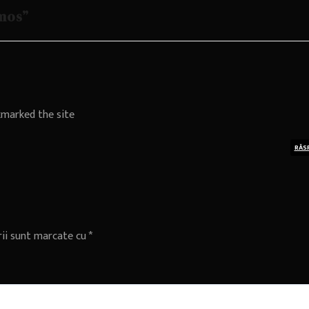
mos”
kmarked the site
RĂS
rii sunt marcate cu
*