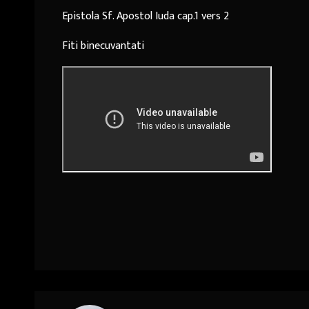
Epistola Sf. Apostol Iuda cap.1 vers 2
Fiti binecuvantati
Navigare
în
articole