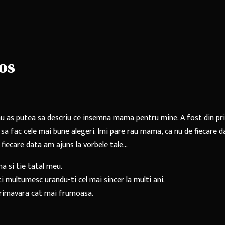
os
t nu as putea sa descriu ce insemna mama pentru mine. A fost din pr
sa fac cele mai bune alegeri. Imi pare rau mama, ca nu de fiecare d
e fiecare data am ajuns la vorbele tale…
a si tie tatal meu.
iti multumesc urandu-ti cel mai sincer la multi ani.
 primavara cat mai frumoasa.