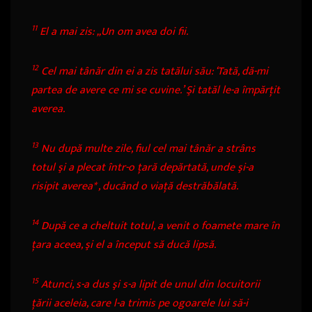
11
El a mai zis:
„Un om avea doi fii.
12
Cel mai tânăr din ei a zis tatălui său: ‘Tată, dă-mi
partea de avere ce mi se cuvine.’ Şi tatăl le-a împărţit
averea.
13
Nu după multe zile, fiul cel mai tânăr a strâns
totul şi a plecat într-o ţară depărtată, unde şi-a
risipit averea
*
, ducând o viaţă destrăbălată.
14
După ce a cheltuit totul, a venit o foamete mare în
ţara aceea, şi el a început să ducă lipsă.
15
Atunci, s-a dus şi s-a lipit de unul din locuitorii
ţării aceleia, care l-a trimis pe ogoarele lui să-i