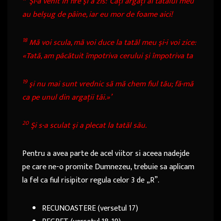
Şi-a venit în fire şi a zis: ‘Câţi argaţi ai tatălui meu
au belşug de pâine, iar eu mor de foame aici!
18
Mă voi scula, mă voi duce la tatăl meu şi-i voi zice:
«Tată, am păcătuit împotriva cerului şi împotriva ta
19
şi nu mai sunt vrednic să mă chem fiul tău; fă-mă
ca pe unul din argaţii tăi.»’
20
Şi s-a sculat şi a plecat la tatăl său.
Pentru a avea parte de acel viitor si aceea nadejde
pe care ne-o promite Dumnezeu, trebuie sa aplicam
la fel ca fiul risipitor regula celor 3 de „R”.
RECUNOASTERE (versetul 17)