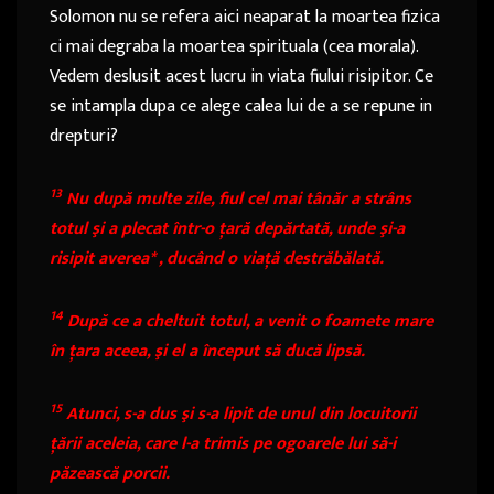
Solomon nu se refera aici neaparat la moartea fizica
ci mai degraba la moartea spirituala (cea morala).
Vedem deslusit acest lucru in viata fiului risipitor. Ce
se intampla dupa ce alege calea lui de a se repune in
drepturi?
13
Nu după multe zile, fiul cel mai tânăr a strâns
totul şi a plecat într-o ţară depărtată, unde şi-a
risipit averea
*
, ducând o viaţă destrăbălată.
14
După ce a cheltuit totul, a venit o foamete mare
în ţara aceea, şi el a început să ducă lipsă.
15
Atunci, s-a dus şi s-a lipit de unul din locuitorii
ţării aceleia, care l-a trimis pe ogoarele lui să-i
păzească porcii.