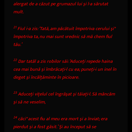
alergat de a căzut pe grumazul lui şi l-a sărutat
mult.
21
Fiul i-a zis: ‘Tată, am păcătuit împotriva cerului şi
*
împotriva ta, nu mai sunt vrednic să mă chem fiul
tău.’
22
Dar tatăl a zis robilor săi: ‘Aduceţi repede haina
cea mai bună şi îmbrăcaţi-l cu ea; puneţi-i un inel în
deget şi încălţăminte în picioare.
23
Aduceţi viţelul cel îngrăşat şi tăiaţi-l. Să mâncăm
şi să ne veselim,
24
căci
*
acest fiu al meu era mort şi a înviat; era
pierdut şi a fost găsit.’ Şi au început să se