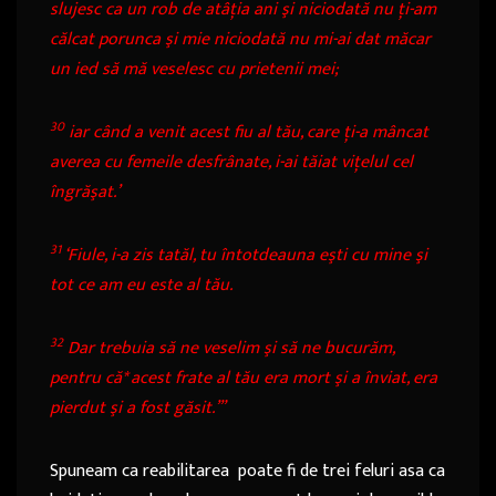
slujesc ca un rob de atâţia ani şi niciodată nu ţi-am
călcat porunca şi mie niciodată nu mi-ai dat măcar
un ied să mă veselesc cu prietenii mei;
30
iar când a venit acest fiu al tău, care ţi-a mâncat
averea cu femeile desfrânate, i-ai tăiat viţelul cel
îngrăşat.’
31
‘Fiule, i-a zis tatăl, tu întotdeauna eşti cu mine şi
tot ce am eu este al tău.
32
Dar trebuia să ne veselim şi să ne bucurăm,
pentru că
*
acest frate al tău era mort şi a înviat, era
pierdut şi a fost găsit.’”
Spuneam ca reabilitarea poate fi de trei feluri asa ca