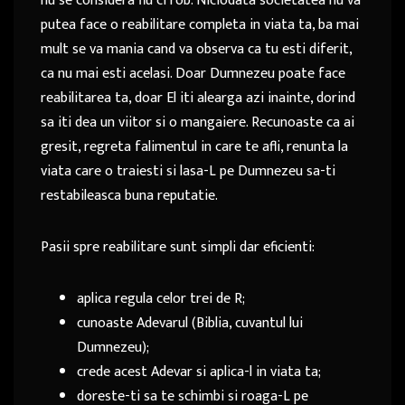
nu se considera fiu ci rob. Niciodata societatea nu va
putea face o reabilitare completa in viata ta, ba mai
mult se va mania cand va observa ca tu esti diferit,
ca nu mai esti acelasi. Doar Dumnezeu poate face
reabilitarea ta, doar El iti alearga azi inainte, dorind
sa iti dea un viitor si o mangaiere. Recunoaste ca ai
gresit, regreta falimentul in care te afli, renunta la
viata care o traiesti si lasa-L pe Dumnezeu sa-ti
restabileasca buna reputatie.
Pasii spre reabilitare sunt simpli dar eficienti:
aplica regula celor trei de R;
cunoaste Adevarul (Biblia, cuvantul lui
Dumnezeu);
crede acest Adevar si aplica-l in viata ta;
doreste-ti sa te schimbi si roaga-L pe