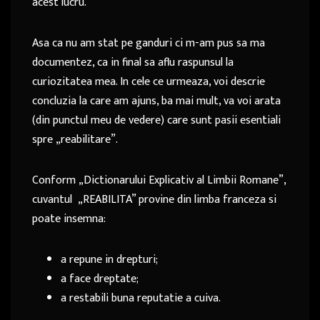
acest lucru.
Asa ca nu am stat pe ganduri ci m-am pus sa ma
documentez, ca in final sa aflu raspunsul la
curiozitatea mea. In cele ce urmeaza, voi descrie
concluzia la care am ajuns, ba mai mult, va voi arata
(din punctul meu de vedere) care sunt pasii esentiali
spre „reabilitare”.
Conform „Dictionarului Explicativ al Limbii Romane”,
cuvantul „REABILITA” provine din limba franceza si
poate insemna:
a repune in drepturi;
a face dreptate;
a restabili buna reputatie a cuiva.