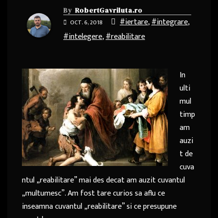
By
RobertGavriluta.ro
#iertare
,
#integrare
,
OCT. 6, 2018
#intelegere
,
#reabilitare
In
ulti
mul
timp
am
auzi
t de
cuva
ntul „reabilitare” mai des decat am auzit cuvantul
„multumesc”. Am fost tare curios sa aflu ce
inseamna cuvantul „reabilitare” si ce presupune