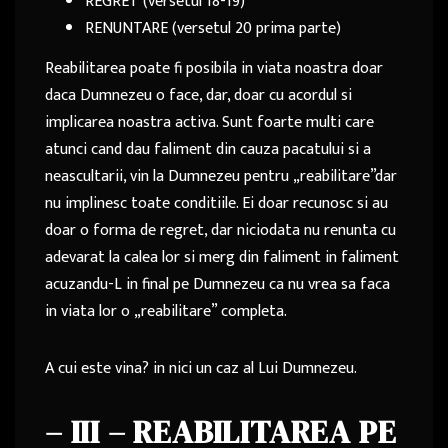
REGRET (versetul 18-19)
RENUNTARE (versetul 20 prima parte)
Reabilitarea poate fi posibila in viata noastra doar
daca Dumnezeu o face, dar, doar cu acordul si
implicarea noastra activa. Sunt foarte multi care
atunci cand dau faliment din cauza pacatului si a
neascultarii, vin la Dumnezeu pentru „reabilitare”dar
nu implinesc toate conditiile. Ei doar recunosc si au
doar o forma de regret, dar niciodata nu renunta cu
adevarat la calea lor si merg din faliment in faliment
acuzandu-L in final pe Dumnezeu ca nu vrea sa faca
in viata lor o „reabilitare” completa.
A cui este vina? in nici un caz al Lui Dumnezeu.
– III – REABILITAREA PE