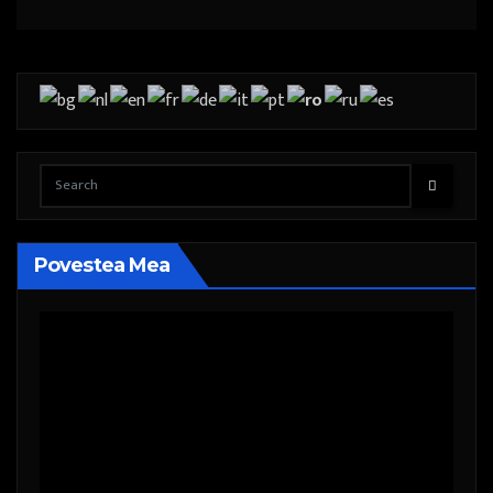
Povestea Mea
Player
video