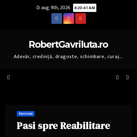
Skip
D. aug. 9th, 2026
8:20:42 AM
to
content
RobertGavriluta.ro
Adevăr, credință, dragoste, schimbare, curaj...
#MISIUNE
Pasi spre Reabilitare