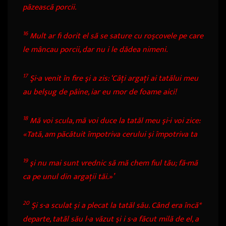
păzească porcii.
16
Mult ar fi dorit el să se sature cu roşcovele pe care
le mâncau porcii, dar nu i le dădea nimeni.
17
Şi-a venit în fire şi a zis: ‘Câţi argaţi ai tatălui meu
au belşug de pâine, iar eu mor de foame aici!
18
Mă voi scula, mă voi duce la tatăl meu şi-i voi zice:
«Tată, am păcătuit împotriva cerului şi împotriva ta
19
şi nu mai sunt vrednic să mă chem fiul tău; fă-mă
ca pe unul din argaţii tăi.»’
20
Şi s-a sculat şi a plecat la tatăl său. Când era încă
*
departe, tatăl său l-a văzut şi i s-a făcut milă de el, a