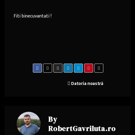
Fiti binecuvantati !
Navigare
Datoria noastră
în
articole
By
RobertGavriluta.ro