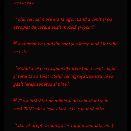
veselească.
25
Fiul cel mai mare era la ogor. Când a venit şi s-a
apropiat de casă, a auzit muzică şi jocuri.
26
A chemat pe unul din robi şi a început să-l întrebe
ce este.
27
Robul acela i-a răspuns: ‘Fratele tău a venit înapoi
şi tatăl tău a tăiat viţelul cel îngrăşat, pentru că l-a
găsit iarăşi sănătos şi bine.’
28
El s-a întărâtat de mânie şi nu voia să intre în
casă. Tatăl său a ieşit afară şi l-a rugat să intre.
29
Dar el, drept răspuns, a zis tatălui său: ‘Iată, eu îţi